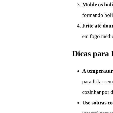
Molde os bol
formando boli
Frite até dou
em fogo médio,
Dicas para 
A temperatura
para fritar se
cozinhar por d
Use sobras co