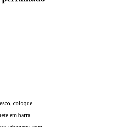
resco, coloque
ete em barra