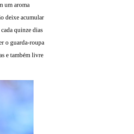
om um aroma
Não deixe acumular
 cada quinze dias
er o guarda-roupa
s e também livre