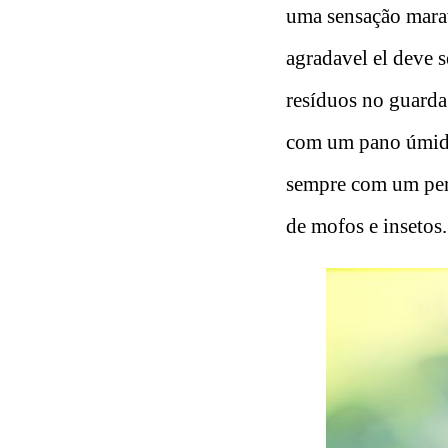
uma sensação mara
agradavel el deve s
resíduos no guarda
com um pano úmido
sempre com um per
de mofos e insetos.