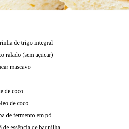
rinha de trigo integral
co ralado (sem açúcar)
çúcar mascavo
te de coco
óleo de coco
opa de fermento em pó
á de essência de baunilha