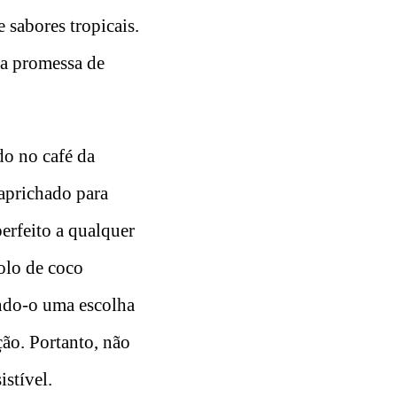
 sabores tropicais.
ma promessa de
do no café da
aprichado para
erfeito a qualquer
olo de coco
ando-o uma escolha
ção. Portanto, não
stível.