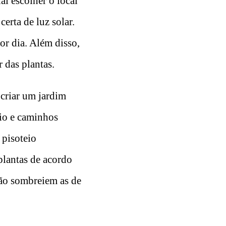
al escolher o local
certa de luz solar.
or dia. Além disso,
r das plantas.
criar um jardim
tio e caminhos
 pisoteio
plantas de acordo
não sombreiem as de