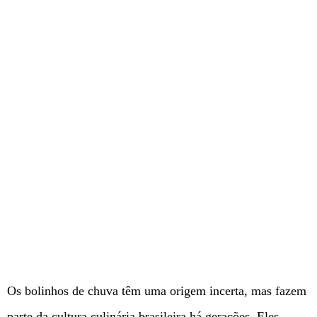
Os bolinhos de chuva têm uma origem incerta, mas fazem
parte da cultura culinária brasileira há gerações. Eles